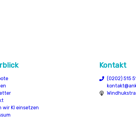
rblick
Kontakt
ote
(0202) 515 5
den
kontakt@ank
etter
Windhukstra
kt
 wir KI einsetzen
In Partnerschaft 
ssum