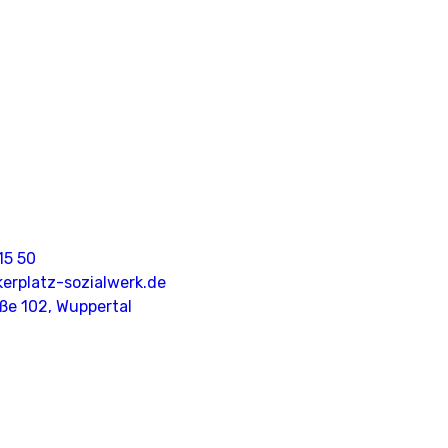
15 50
erplatz-sozialwerk.de
ße 102, Wuppertal
mit …